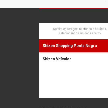
Confira endereços, telefones e horários,
selecionando a unidade abaixo:
Shizen Shopping Ponta Negra
Shizen Veículos