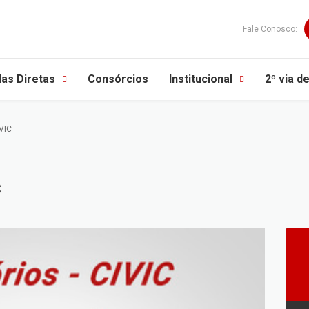
Fale Conosco:
as Diretas
Consórcios
Institucional
2º via d
IVIC
C