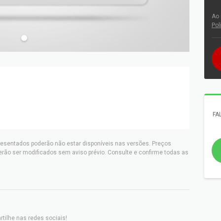
Ao 
Pol
FA
resentados poderão não estar disponíveis nas versões. Preços
erão ser modificados sem aviso prévio. Consulte e confirme todas as
tilhe nas redes sociais!