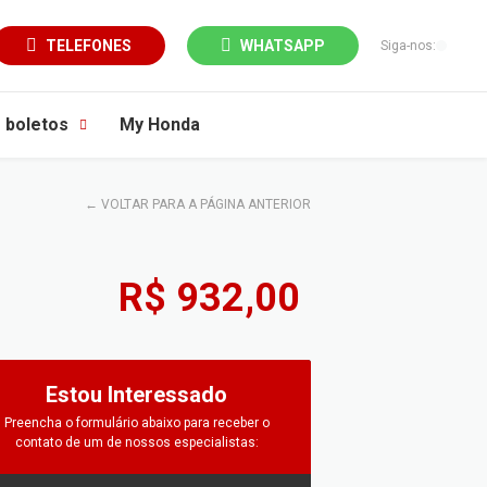
TELEFONES
WHATSAPP
Siga-nos:
e boletos
My Honda
←
VOLTAR PARA A PÁGINA ANTERIOR
R$ 932,00
Estou Interessado
Preencha o formulário abaixo para receber o
contato de um de nossos especialistas: