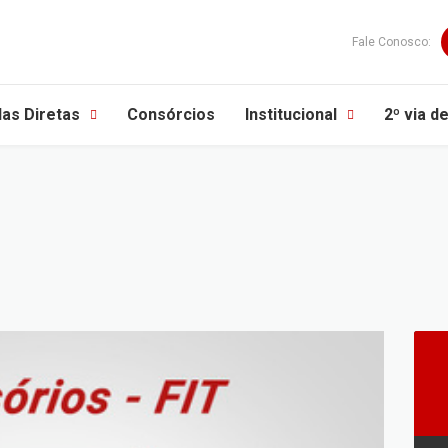
Fale Conosco:
as Diretas
Consórcios
Institucional
2º via d