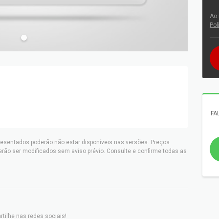
Ao 
Pol
FA
resentados poderão não estar disponíveis nas versões. Preços
erão ser modificados sem aviso prévio. Consulte e confirme todas as
tilhe nas redes sociais!