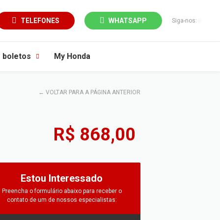
TELEFONES
WHATSAPP
Siga-nos:
e boletos
My Honda
←
VOLTAR PARA A PÁGINA ANTERIOR
R$ 868,00
Estou Interessado
Preencha o formulário abaixo para receber o
contato de um de nossos especialistas: