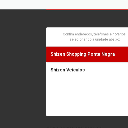
Confira endereços, telefones e horários,
selecionando a unidade abaixo:
Shizen Shopping Ponta Negra
Shizen Veículos